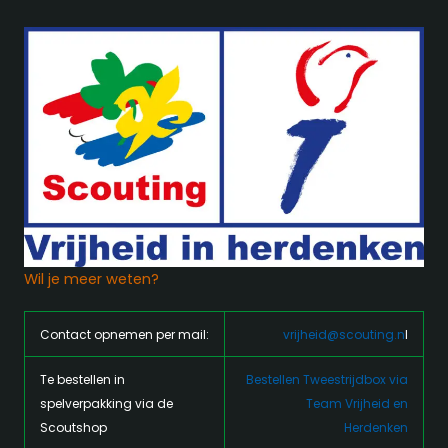
Wil je meer weten?
Contact opnemen per mail:
vrijheid@scouting.n
l
Te bestellen in
Bestellen Tweestrijdbox via
spelverpakking via de
Team Vrijheid en
Scoutshop
Herdenken