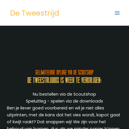
Ga
naar
De Tweestrijd
de
inhoud
Gelimiteerde oplage via de scoutshop
De
Tweestrijdbox
is weer te verkrijgen!
Nu bestellen via de Scoutshop
Speluitleg - spelen via de downloads
Ben je liever goed voorbereid en wil je niet alles
uitprinten, met de kans dat het vies wordt, kapot gaat
of kwijt raakt? Dat snappen wij! We zijn voor het
behoud van bomen, dus als we minder papier kúnnen